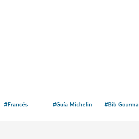
#
Francés
#
Guía Michelin
#
Bib Gourm