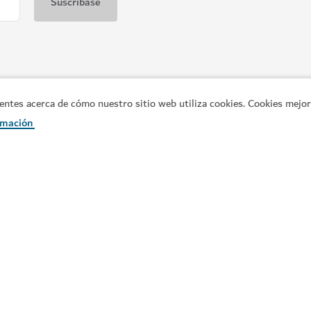
es acerca de cómo nuestro sitio web utiliza cookies. Cookies mejora
rmación
Enlaces populares
In
Explore Dubái
Pl
la
Cosas que hacer
Gu
Qué se cuece
Pó
n
Artículos
y
Pr
Lugares de interés
Re