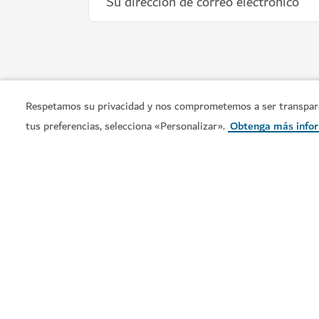
Respetamos su privacidad y nos comprometemos a ser transparent
tus preferencias, selecciona «Personalizar».
Obtenga más info
Visite Dubái es la guía turística oficial del emirato. En el
podrá encontrar todo lo que necesita para empezar a
planificar su viaje: desde los icónicos monumentos
arquitectónicos de la ciudad hasta sus animados barrios,
pasando por opciones de compras de categoría mundial 
experiencias culturales enriquecedoras.