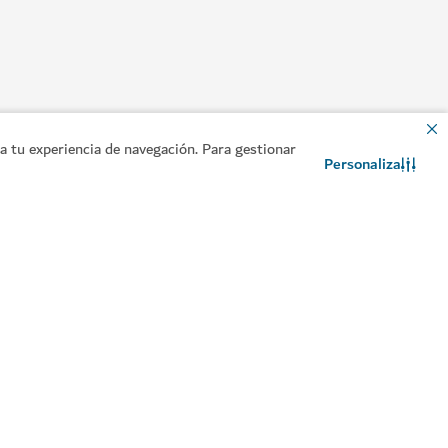
 tu experiencia de navegación. Para gestionar
Personaliza
Contacto
Chat de WhatsApp
formación útil
Sitios relacionados
anifique su viaje
Sector turístico
ía sobre visados
ngase en contacto con
osotros
eguntas frecuentes
comendaciones de viaje