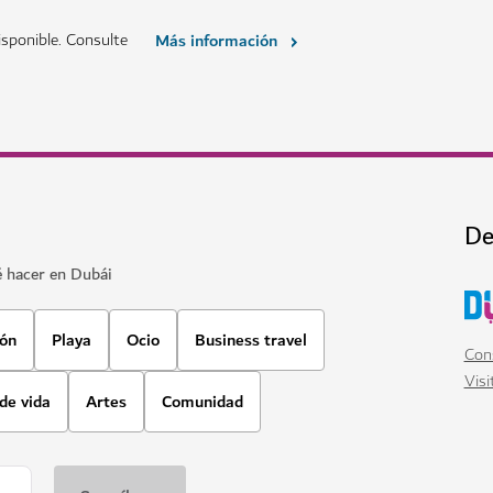
sponible. Consulte
Más información
De
é hacer en Dubái
ión
Playa
Ocio
Business travel
Cons
Visi
 de vida
Artes
Comunidad