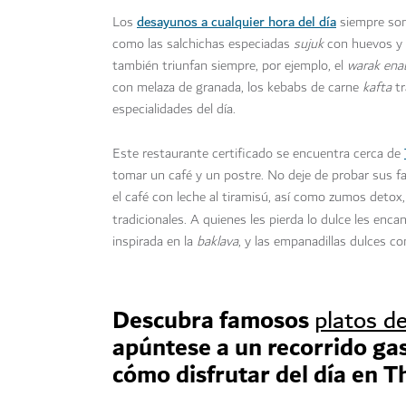
desayunos a cualquier hora del día
Los
siempre son
como las salchichas especiadas
sujuk
con huevos y 
también triunfan siempre, por ejemplo, el
warak ena
con melaza de granada, los kebabs de carne
kafta
tr
especialidades del día.
Este restaurante certificado se encuentra cerca de
tomar un café y un postre. No deje de probar sus fa
el café con leche al tiramisú, así como zumos detox
tradicionales. A quienes les pierda lo dulce les enca
inspirada en la
baklava
, y las empanadillas dulces c
Descubra famosos
platos d
apúntese a un recorrido ga
cómo disfrutar del día en T