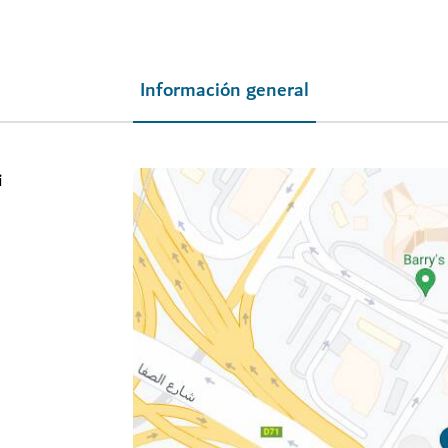
Información general
i
i