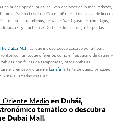
 una buena opción, pues incluyen opciones de lo más variadas,
humus rústico al estilo
balila
con piñones. Los platos de la carta
b
(hojas de parra rellenas), el
ras asfour
(guiso de albóndigas)
adicionales, y mucho más. Si tiene dudas, pregunte por las
The Dubai Mall
, así que incluso puede pasarse por allí para
voritos con un toque diferente, como el frappucino de dátiles y
, bebidas con frutas de temporada y otros brebajes
kunafa
ntará el cremoso y crujiente
, la tarta de queso
osmalieh
on Nutella llamadas
qatayef
.
en Dubái,
e Oriente Medio
stronómico temático o descubra
he Dubai Mall.