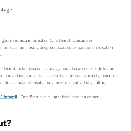
ntage
cia gastronómica informal en Café Beirut. Ubicado en
de un local luminoso y despreocupado que, para quienes saben
a.
Beirut, pida mesa en la zona ajardinada exterior desde la que
cho abovedado con vistas al cielo. La cafetería evoca el ambiente
uando la ciudad rebosaba movimiento, creatividad y cultura.
ú infantil
, Café Beirut es el lugar ideal para ir a comer.
ut?