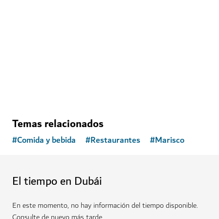
Diviértase en un mundo envolvente único en House of
Hype
71
RESEÑAS
Temas relacionados
#
Comida y bebida
#
Restaurantes
#
Marisco
El tiempo en Dubái
En este momento, no hay información del tiempo disponible.
Consulte de nuevo más tarde.