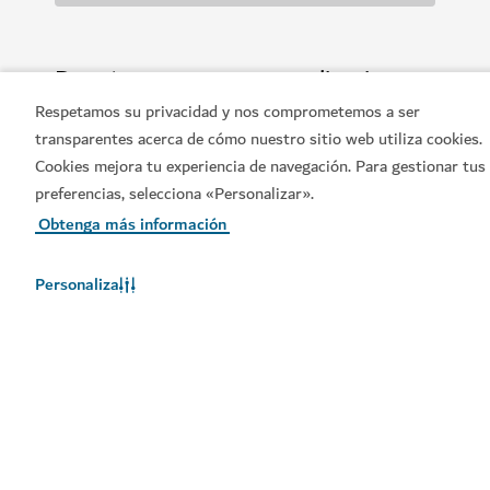
Descárguese nuestras aplicaciones
Respetamos su privacidad y nos comprometemos a ser
transparentes acerca de cómo nuestro sitio web utiliza cookies.
Cookies mejora tu experiencia de navegación. Para gestionar tus
preferencias, selecciona «Personalizar».
Consiga la aplicación Visit
Consiga la aplicación
Obtenga más información
Dubai
Dubai Calendar de Visit
Dubai
Personaliza