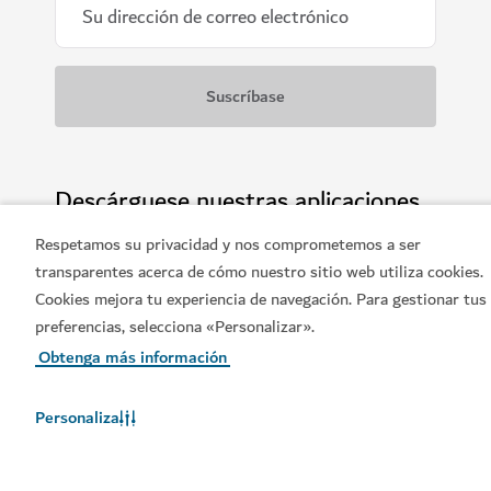
hacer en Dubái
Comida
Aventura
Cultura
Relajación
Playa
Ocio
Business travel
Compras
Deportes
Respetamos su privacidad y nos comprometemos a ser
Familia
Estilo de vida
Artes
transparentes acerca de cómo nuestro sitio web utiliza cookies.
Cookies mejora tu experiencia de navegación. Para gestionar tus
Comunidad
preferencias, selecciona «Personalizar».
Obtenga más información
Personaliza