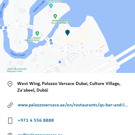
West Wing, Palazzo Versace Dubai, Culture Village,
Za'abeel, Dubái
www.palazzoversace.ae/en/restaurants/qs-bar-and-lounge.html
+971 4 556 8888
@
qs@palazzoversace.ae