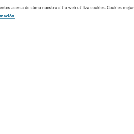
es acerca de cómo nuestro sitio web utiliza cookies. Cookies mejora
taurantes
rmación