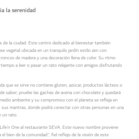
ia la serenidad
as de la ciudad. Este centro dedicado al bienestar también
se vegetal ubicada en un tranquilo jardín estilo zen con
roncos de madera y una decoración llena de color. Su ritmo
n tiempo a leer o pasar un rato relajante con amigos disfrutando
ida que se sirve no contiene gluten, azúcar, productos lácteos o
ice de sabor; pruebe las gachas de avena con chocolate y quedará
medio ambiente y su compromiso con el planeta se refleja en
 en sus mantras, donde podrá conectar con otras personas en una
e un rato.
r Life’n One al restaurante SEVA. Este nuevo nombre proviene
 el bien de la comunidad", fiel reflejo de la visión de este