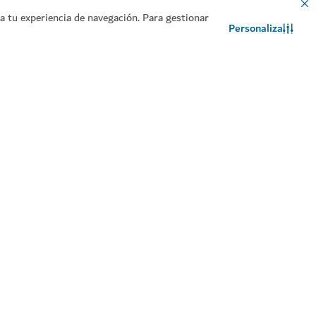
 tu experiencia de navegación. Para gestionar
Personaliza
Contacto
Chat de WhatsApp