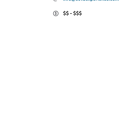
$$ - $$$