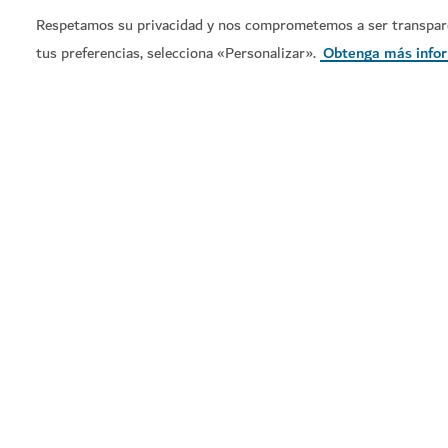
Respetamos su privacidad y nos comprometemos a ser transparent
#
Comida y bebida
#
Café
#
Res
tus preferencias, selecciona «Personalizar».
Obtenga más info