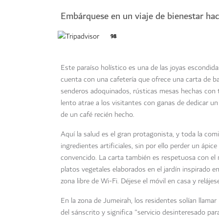
Embárquese en un viaje de bienestar hac
98
Este paraíso holístico es una de las joyas escondid
cuenta con una cafetería que ofrece una carta de ba
senderos adoquinados, rústicas mesas hechas con t
lento atrae a los visitantes con ganas de dedicar u
de un café recién hecho.
Aquí la salud es el gran protagonista, y toda la com
ingredientes artificiales, sin por ello perder un áp
convencido. La carta también es respetuosa con el 
platos vegetales elaborados en el jardín inspirado
zona libre de Wi-Fi. Déjese el móvil en casa y relájes
En la zona de Jumeirah, los residentes solían llama
del sánscrito y significa "servicio desinteresado para