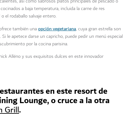
 calientes, así como sabrosos platos principales de pescado o
cocinados a baja temperatura, incluida la carne de res
o el rodaballo salvaje entero.
opción vegetariana
e ofrece también una
, cuya gran estrella son
 Si le apetece darse un capricho, puede pedir un menú especial
cubrimiento por la cocina parisina.
nick Alléno y sus exquisitos dulces en este innovador
restaurantes en este resort de
ning Lounge, o cruce a la otra
.
 Grill