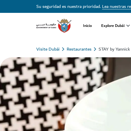
Su seguridad es nuestra prioridad.
Lea nuestras r
Inicio
Explore Dubái
Visite Dubái
Restaurantes
STAY by Yannick 