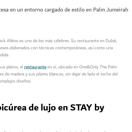
cesa en un entorno cargado de estilo en Palm Jumeirah
nick Alléno es uno de los más célebres. Su restaurante en Dubái,
anceses elaborados con técnicas contemporáneas, así como una
dida.
restaurante
sus platos, el
en sí, ubicado en One&Only The Palm
 de madera y sus pilares blancos, sin dejar de lado el techo del
omplejos diseños.
picúrea de lujo en STAY by