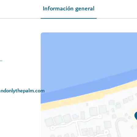
Información general
/the-palm/dining/stay-by-yannick-alleno
andonlythepalm.com