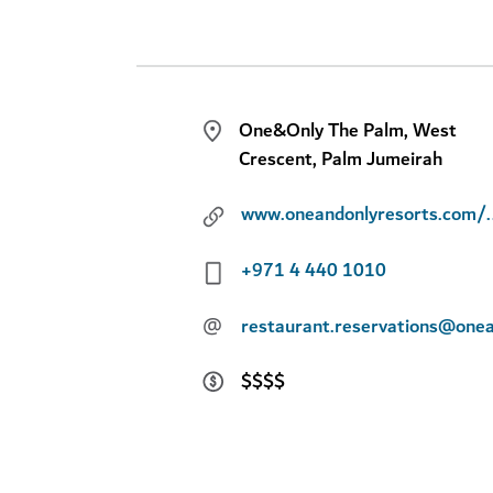
One&Only The Palm, West
Crescent, Palm Jumeirah
www.oneandonlyresorts.com
+971 4 440 1010
@
restaurant.reservations@one
$$$$