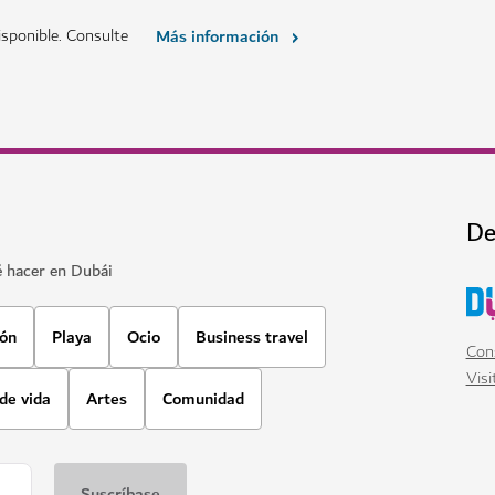
sponible. Consulte
Más información
De
é hacer en Dubái
ión
Playa
Ocio
Business travel
Cons
Visi
 de vida
Artes
Comunidad