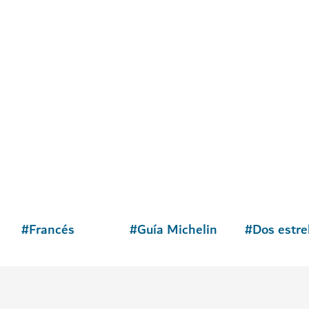
#
Francés
#
Guía Michelin
#
Dos estre