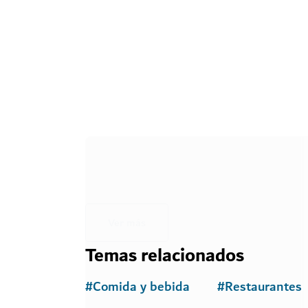
OCIO
Brass Monkey
Relax, diversión y deliciosos sabores en Bluew