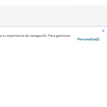
 tu experiencia de navegación. Para gestionar
Personaliza
Contacto
Chat de WhatsApp
en Dubái