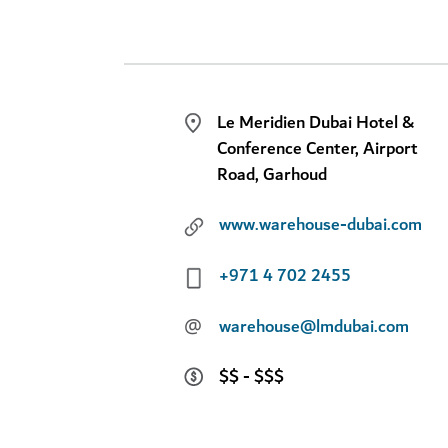
Le Meridien Dubai Hotel &
Conference Center, Airport
Road, Garhoud
www.warehouse-dubai.com
+971 4 702 2455
@
warehouse@lmdubai.com
$$ - $$$