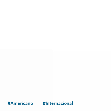
COMIDA Y BEBIDA
Frying Pan Adventures
aters Island o City Walk
Descubra los increíbles sabores
conocidas de Dubái.
1,055
RESEÑAS