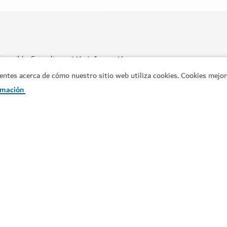
es acerca de cómo nuestro sitio web utiliza cookies. Cookies mejora
rmación
ATRACCIONES Y LUGARES DE INTERÉS
cina que rompe récords
Ski Dubai
Juegue en la nieve y haga esquí 
11,109
RESEÑAS