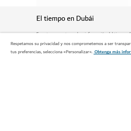
Respetamos su privacidad y nos comprometemos a ser transparent
tus preferencias, selecciona «Personalizar».
Obtenga más info
AVENTURA
Deep Dive Dubai
Sumérjase en nuevas profundidades en una pis
141
RESEÑAS
Ver más