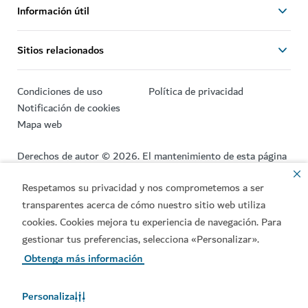
Información útil
Sitios relacionados
Condiciones de uso
Política de privacidad
Notificación de cookies
Mapa web
Derechos de autor © 2026. El mantenimiento de esta página
web está a cargo del Departamento de Economía y Turismo
de Dubái.
Respetamos su privacidad y nos comprometemos a ser
transparentes acerca de cómo nuestro sitio web utiliza
Última actualización de la página: [10/08/2026]
cookies. Cookies mejora tu experiencia de navegación. Para
Esta página web está protegida por reCAPTCHA y sujeta a la
gestionar tus preferencias, selecciona «Personalizar».
Política de privacidad
y las
Condiciones de servicio
de
Obtenga más información
Google.
Personaliza