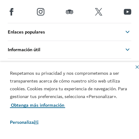
Enlaces populares
Información útil
Sitios relacionados
Respetamos su privacidad y nos comprometemos a ser
transparentes acerca de cómo nuestro sitio web utiliza
Condiciones de uso
Política de privacidad
cookies. Cookies mejora tu experiencia de navegación. Para
Notificación de cookies
gestionar tus preferencias, selecciona «Personalizar».
Mapa web
Obtenga más información
Derechos de autor © 2026. El mantenimiento de esta página
web está a cargo del Departamento de Economía y Turismo
Personaliza
de Dubái.