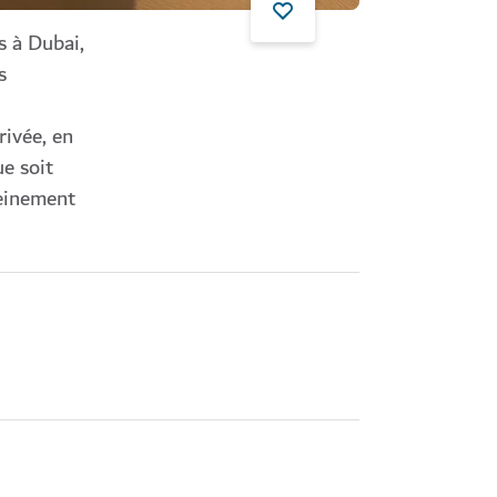
s à Dubai,
s
rivée, en
ue soit
leinement