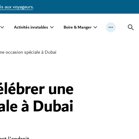
is aux voyageurs
.
Activités inratables
Boire & Manger
ne occasion spéciale à Dubai
élébrer une
ale à Dubai