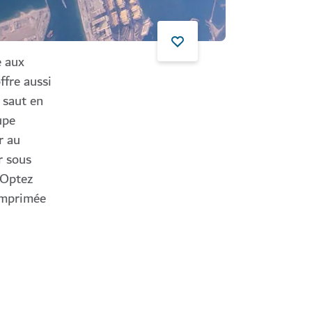
e aux
ffre aussi
 saut en
upe
r au
r sous
 Optez
 imprimée