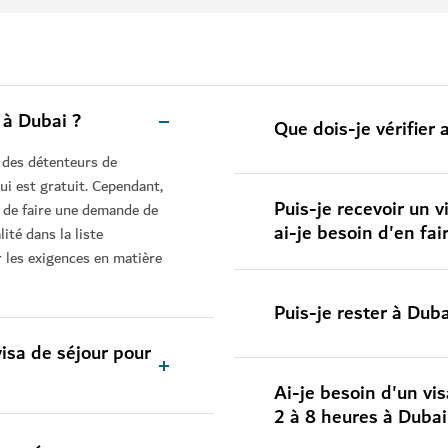
 à Dubai ?
Que dois-je vérifier
t des détenteurs de
qui est gratuit. Cependant,
Puis-je recevoir un v
in de faire une demande de
ai-je besoin d'en fa
ité dans la liste
r les exigences en matière
Puis-je rester à Duba
isa de séjour pour
Ai-je besoin d'un vi
2 à 8 heures à Dubai