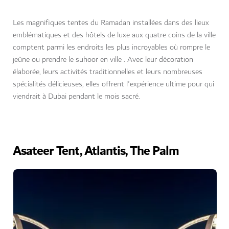
Les magnifiques tentes du Ramadan installées dans des lieux
emblématiques et des hôtels de luxe aux quatre coins de la ville
comptent parmi les endroits les plus incroyables où rompre le
jeûne ou prendre le suhoor en ville . Avec leur décoration
élaborée, leurs activités traditionnelles et leurs nombreuses
spécialités délicieuses, elles offrent l'expérience ultime pour qui
viendrait à Dubai pendant le mois sacré.
Asateer Tent, Atlantis, The Palm