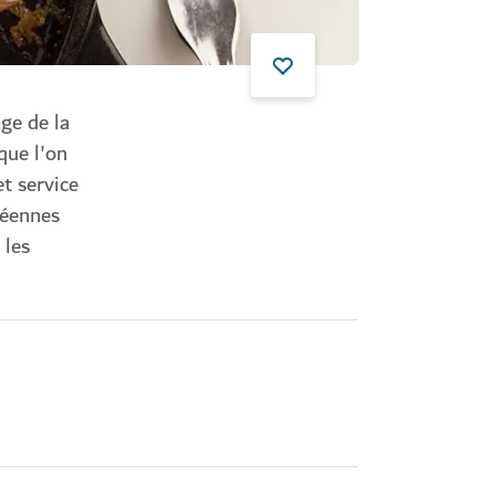
age de la
que l'on
t service
néennes
 les