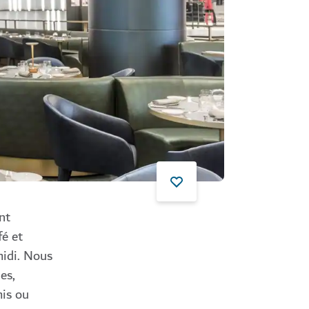
nt
fé et
midi. Nous
es,
mis ou