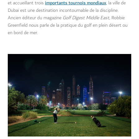
importants tournois mondiaux
et accueillant trois
, la ville de
Dubai est une destination incontournable de la discipline.
Ancien éditeur du magazine
Golf Digest Middle East
, Robbie
Greenfield nous parle de la pratique du golf en plein désert ou
en bord de mer.