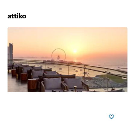
attiko
Situé au 31e étage de l'hôtel W Dubai - Mina Seyahi,
l'attiko est un
supper club
social et élégant qui sert des