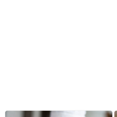
spécialités panasiatiques et propos
...
En savoir plus
attiko
CUISINE
31e étage - W Dubai Mina Seyahi - King Salman Bin
Abdulaziz Al Saud St - Dubai
Vous aimez ? Partagez
Recommandations de lecture