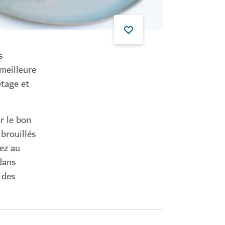
s
 meilleure
étage et
r le bon
 brouillés
tez au
dans
 des