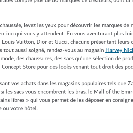
Emirates compte plus de 80 marques de créateurs, dont la 
-chaussée, levez les yeux pour découvrir les marques de
entino qui vous y attendent. En vous aventurant plus loi
e Louis Vuitton, Dior et Gucci, chacune présentant leurs 
is tout aussi soigné, rendez-vous au magasin
Harvey Nic
e mode, des chaussures, des sacs qu'une sélection de prod
 Concept Store pour des looks venant tout droit des po
sant vos achats dans les magasins populaires tels que Za
si les sacs vous encombrent les bras, le Mall of the Emir
ins libres » qui vous permet de les déposer en consigne
e ou votre hôtel.