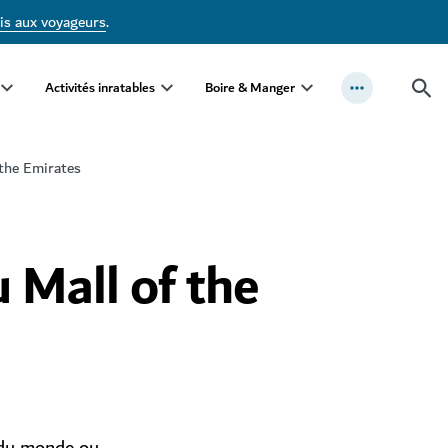
is aux voyageurs
.
Activités inratables
Boire & Manger
 the Emirates
 Mall of the