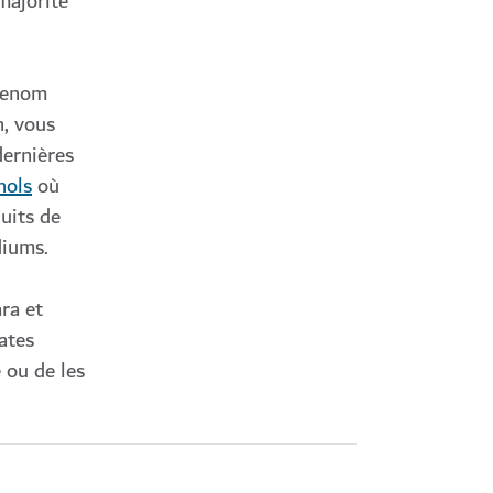
majorité
 renom
n, vous
dernières
hols
où
uits de
diums.
ra et
ates
 ou de les