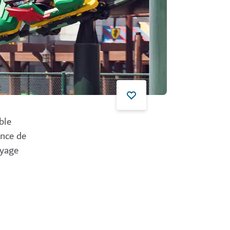
ble
ence de
oyage