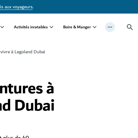
is aux voyageurs
.
Activités inratables
Boire & Manger
 vivre à Legoland Dubai
ntures à
nd Dubai