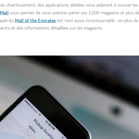
u divertissement, des applications dédiées vous aideront à trouver les
Mall
vous permet de vous orienter parmi ses 1200 magasins et plus de
Mall of the Emirates
appli du
est tout aussi incontournable : en plus de l
lients et des informations détaillées sur les magasins.