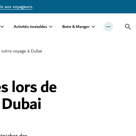
is aux voyageurs
.
Activités inratables
Boire & Manger
e votre voyage à Dubai
es lors de
 Dubai