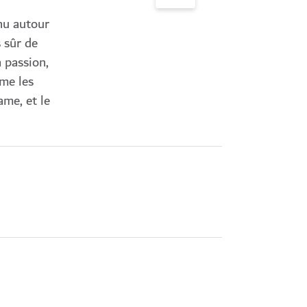
nu autour
s sûr de
a passion,
mme les
ame, et le