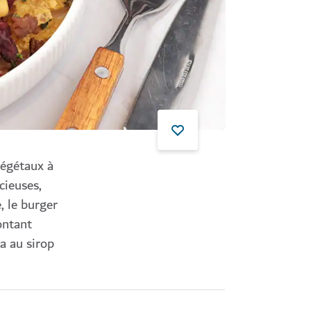
végétaux à
cieuses,
, le burger
ontant
ha au sirop