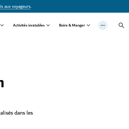
is aux voyageurs
.
Activités inratables
Boire & Manger
n
alisés dans les