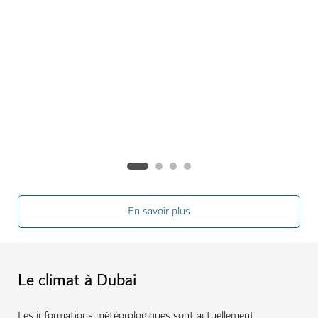
Après une année à Dubaï, cette famille de quatre a
su resserrer ses liens en explorant la culture locale
et en faisant l'expérience de l'hospitalité chaleureuse
de la ville.
See More
En savoir plus
Le climat à Dubai
Les informations météorologiques sont actuellement