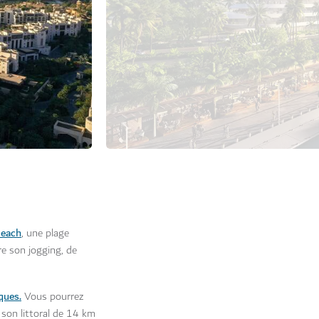
Beach
, une plage
re son jogging, de
ques.
Vous pourrez
 son littoral de 14 km