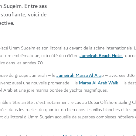
m Suqeim. Entre ses
stouflante, voici de
ctive.
lacé Umm Suqeim et son littoral au devant de la scène internationale. L
Jumeirah Beach Hotel
ucture emblématique, ni à côté du célèbre
qui oc
aire dans les années 70.
Jumeirah Marsa Al Ara
xueuse du groupe Jumeirah – le
b – avec ses 386 
Marsa Al Arab Walk
ouverez aussi une nouvelle promenade – le
– la dest
Al Arab et une jolie marina bordée de yachts magnifiques.
le s'être arrêté : c'est notamment le cas au Dubai Offshore Sailing Cl
s dans les ruelles du quartier ou bien dans les villas blanches et les p
art du littoral d'Umm Suqeim accueille de superbes complexes hôteliers c