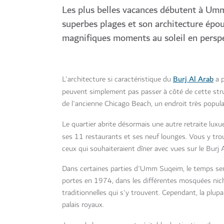
Les plus belles vacances débutent à Um
superbes plages et son architecture épou
magnifiques moments au soleil en perspe
Burj Al Arab
L'architecture si caractéristique du
a p
peuvent simplement pas passer à côté de cette str
de l'ancienne Chicago Beach, un endroit très popul
Le quartier abrite désormais une autre retraite lu
ses 11 restaurants et ses neuf lounges. Vous y tr
ceux qui souhaiteraient dîner avec vues sur le Burj 
Dans certaines parties d'Umm Suqeim, le temps semb
portes en 1974, dans les différentes mosquées nichée
traditionnelles qui s'y trouvent. Cependant, la plup
palais royaux.