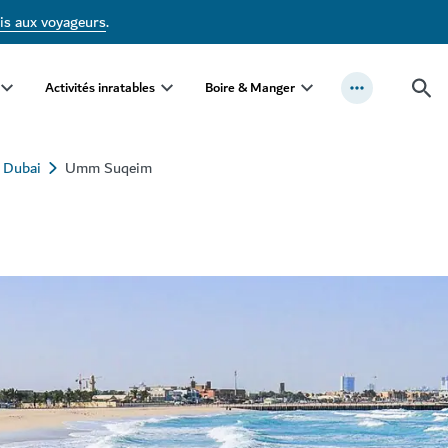
is aux voyageurs
.
Activités inratables
Boire & Manger
e Dubai
Umm Suqeim