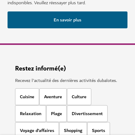
indisponibles. Veuillez réessayer plus tard.
En savoir plus
Restez informé(e)
Les plus beaux quartiers
Recevez l'actualité des dernières activités dubaïotes.
artistiques et culturels
Cuisine
Aventure
Culture
Relaxation
Plage
Divertissement
Voyage d’affaires
Shopping
Sports