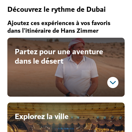
Découvrez le rythme de Dubai
Ajoutez ces expériences à vos favoris
dans l'itinéraire de Hans Zimmer
Partez pour une aventure
dans le désert
Affrontez les dunes
Explorez la ville
Découvrez un aperçu des traditions et activités
locales en partant dans le désert