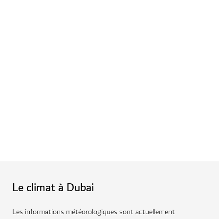
Réservez une escapade dans le
désert
De nouveaux endroits à visiter
Une audience avec Hans Zimmer
Le célèbre compositeur de musiques de films nous
partage sa motivation, ses adages et son inspiration
musicale
Les plus beaux rooftops avec
vues sur la ville
Partez à la découverte de la
vieille ville de Dubai
Le climat à Dubai
Les informations météorologiques sont actuellement