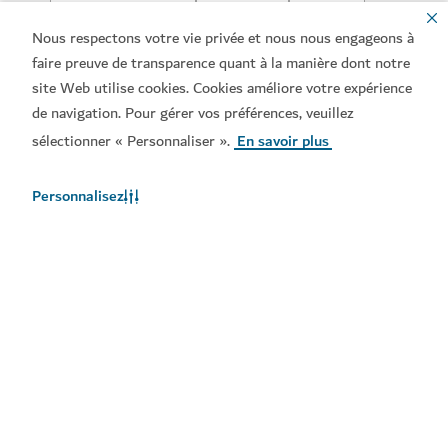
Nous respectons votre vie privée et nous nous engageons à
Famille
Style de vie
Arts
faire preuve de transparence quant à la manière dont notre
site Web utilise cookies. Cookies améliore votre expérience
Communauté
de navigation. Pour gérer vos préférences, veuillez
sélectionner « Personnaliser ».
En savoir plus
Personnalisez
Téléchargez nos applis
Téléchargez l'appli Visit
Consultez le Dubai
Dubai
Calendar