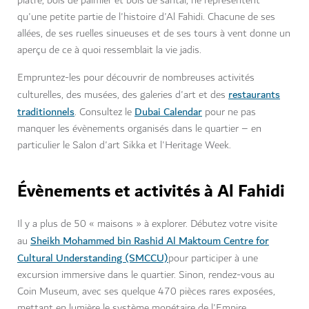
plâtre, bois de palmier et bois de santal, ne représentent
qu'une petite partie de l'histoire d'Al Fahidi. Chacune de ses
allées, de ses ruelles sinueuses et de ses tours à vent donne un
aperçu de ce à quoi ressemblait la vie jadis.
Empruntez-les pour découvrir de nombreuses activités
restaurants
culturelles, des musées, des galeries d'art et des
traditionnels
Dubai Calendar
. Consultez le
pour ne pas
manquer les évènements organisés dans le quartier – en
particulier le Salon d'art Sikka et l'Heritage Week.
Évènements et activités à Al Fahidi
Il y a plus de 50 « maisons » à explorer. Débutez votre visite
Sheikh Mohammed bin Rashid Al Maktoum Centre for
au
Cultural Understanding (SMCCU)
pour participer à une
excursion immersive dans le quartier. Sinon, rendez-vous au
Coin Museum, avec ses quelque 470 pièces rares exposées,
mettant en lumière le système monétaire de l'Empire