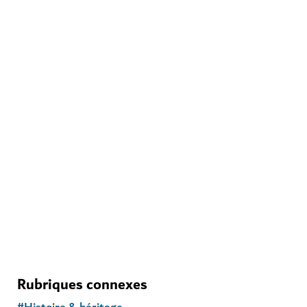
HISTOIRE & HÉRITAGE
Fort d'Al Fahidi
Découvrez les origines des Émirats arabes unis sur ce
site historique du vieux Dubai
6,997
AVIS
Rubriques connexes