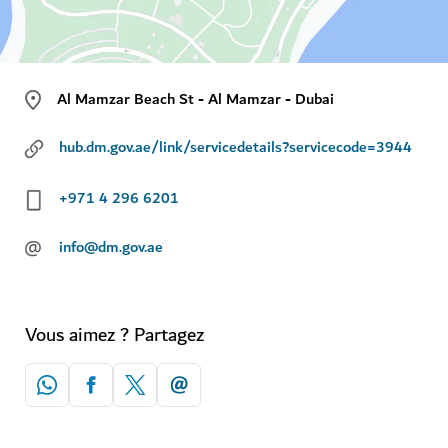
Al Mamzar Beach St - Al Mamzar - Dubai
hub.dm.gov.ae/link/servicedetails?servicecode=3944
+971 4 296 6201
@
info@dm.gov.ae
Vous aimez ? Partagez