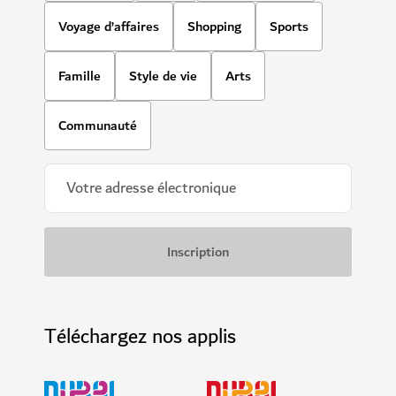
HÔTELS ET HÉBERGEMENT
Delano Dubai
Le chic de Miami arrive à Dubai, au Delano Hotel
428
AVIS
$$$$