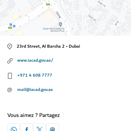
23rd Street, Al Barsha 2 - Dubai
www.iacad.gov.ae/
+971 4 608 7777
@
mail@iacad.gov.ae
Vous aimez ? Partagez