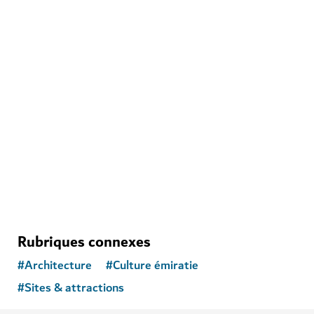
MUSÉES
Al Shindagha Museum
Un aperçu de la passionnante histoire de Dubai
148
AVIS
Rubriques connexes
#
Architecture
#
Culture émiratie
#
Sites & attractions