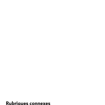
INÉDIT
Falcon Helitours
Explorez les paysages changeants de la ville lors d'une
escapade mémorable en hélicoptère
47
AVIS
Rubriques connexes