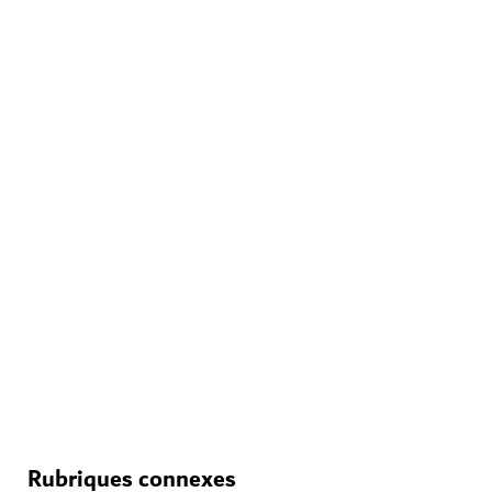
MUSÉES
Al Shindagha Museum
Un aperçu de la passionnante histoire de Dubai
148
AVIS
Rubriques connexes