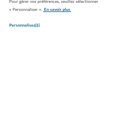
Pour gérer vos préférences, veuillez sélectionner
« Personnaliser ».
En savoir plus
Personnalisez
Liens populaires
Informations utiles
Sites connexes
Conditions d'utilisation
Politique de Confidentialité
Avis en matière de cookies
Plan du site