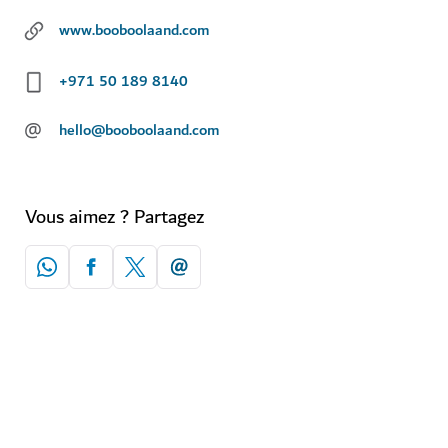
www.booboolaand.com
+971 50 189 8140
@
hello@booboolaand.com
Vous aimez ? Partagez