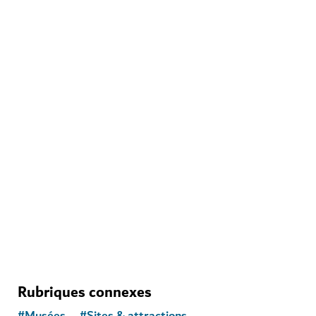
MUSÉES
Al Shindagha Museum
Un aperçu de la passionnante histoire de Dubai
148
AVIS
Rubriques connexes
#
Musées
#
Sites & attractions