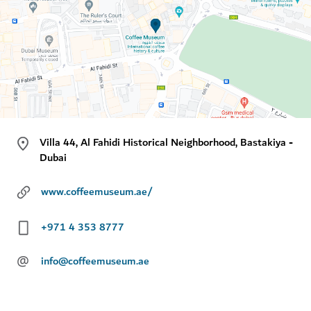
Villa 44, Al Fahidi Historical Neighborhood, Bastakiya -
Dubai
www.coffeemuseum.ae/
+971 4 353 8777
@
info@coffeemuseum.ae