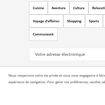
Nous respectons votre vie privée et nous nous engageons à faire
MUSÉES
expérience de navigation. Pour gérer vos préférences, veuillez s
Al Shindagha Museum
Un aperçu de la passionnante histoire de Duba