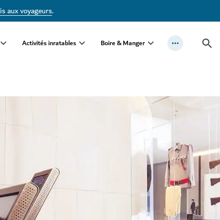
is aux voyageurs
.
Activités inratables
Boire & Manger