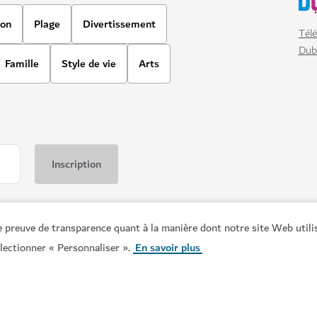
 preuve de transparence quant à la manière dont notre site Web utili
MUSÉES
électionner « Personnaliser ».
En savoir plus
Museum of the Future
i
Plongez dans la science, la techn
génération