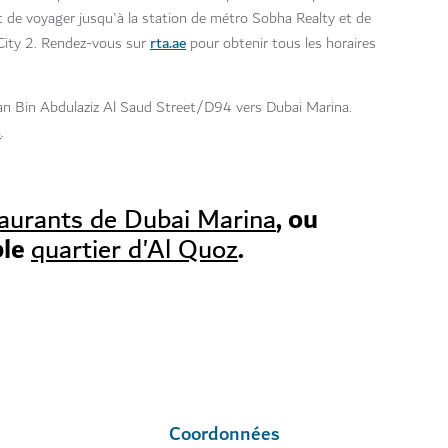
it de voyager jusqu'à la station de métro Sobha Realty et de
rta.ae
 City 2. Rendez-vous sur
pour obtenir tous les horaires
man Bin Abdulaziz Al Saud Street/D94 vers Dubai Marina.
s
.
, ou
staurants de Dubai Marina
ble
.
quartier d'Al Quoz
Coordonnées