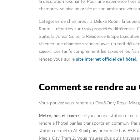
la décoration luxuriante. Pour une expérience hors
chambres, sa piscine privée et son ambiance véritab
Catégories de chambres : la Deluxe Room, la Superi
Room – réparties sur trois propriétés différentes. Ca
Suite, la Junior Suite, la Residence & Spa Executive
réserver une chambre standard avec un tarif débu
saison. Ces tarifs comprennent les taxes et les frais
site internet officiel de l'hôtel
rendez-vous sur le
.
Comment se rendre au
Vous pouvez vous rendre au One&Only Royal Mirage
Métro, bus et tram :
Il n'y a aucune station directe
rendre à l'hôtel par les transports en commun. Par 
station de métro Al Khail puis prendre le bus F56 de
Media City Tram 2. Vous n'aurez plus qu'à traverser 