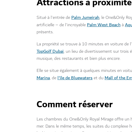
Attractions à proximité
Palm Jumeirah
Situé à l'entrée de
, le One&Only Roy
Palm West Beach
Aqu
artificielle – de l'incroyable
à
présents.
La propriété se trouve à 10 minutes en voiture de l'
TopGolf Dubai
, un lieu de divertissement sur trois 
musique, des restaurants et bien plus encore.
Elle se situe également à quelques minutes en voit
Marina
l'île de Bluewaters
Mall of the Em
, de
et du
Comment réserver
Les chambres du One&Only Royal Mirage offre un hav
mer. Dans le même temps, les suites du complexe hôt