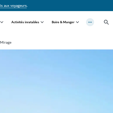
is aux voyageurs
.
Activités inratables
Boire & Manger
 Mirage