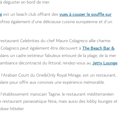
 à déguster en bord de mer.
i
vues à couper le souffle sur
est un beach club offrant des
ofitez également d'une délicieuse cuisine européenne et d'un
le restaurant Celebrities du chef Mauro Colagreco allie charme
The Beach Bar &
de Colagreco peut également être découvert à
 dans un cadre extérieur fabuleux entouré de la plage, de la mer
Jetty Lounge
'ambiance décontracté du littoral, rendez-vous au
.
de l'Arabian Court du One&Only Royal Mirage, est un restaurant,
ulaire pour offrir aux convives une expérience mémorable.
 l'établissement marocain Tagine, le restaurant méditerranéen
le restaurant panasiatique Nina, mais aussi des lobby lounges et
lexe hôtelier.