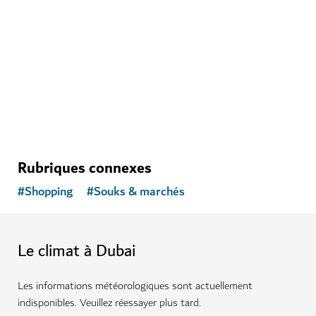
City Walk
Un haut lieu du shopping et du divertissement
825
AVIS
Rubriques connexes
#
Shopping
#
Souks & marchés
Le climat à Dubai
Les informations météorologiques sont actuellement
indisponibles. Veuillez réessayer plus tard.