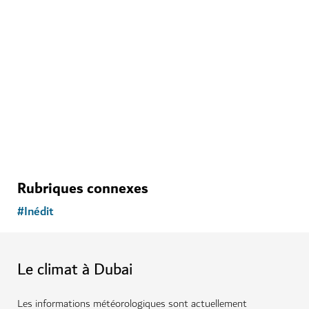
HÔTELS ET HÉBERGEMENT
Hatta Dome Park
Passez la nuit dans des tentes élégantes au cœur de
Hatta
Rubriques connexes
#
Inédit
Le climat à Dubai
Les informations météorologiques sont actuellement