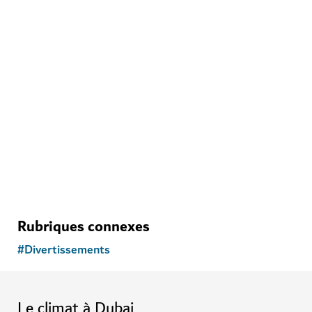
DIVERTISSEMENTS
AYA
Plongez dans le paradis du divertissement au WAFI
City Mall
Rubriques connexes
#
Divertissements
Le climat à Dubai