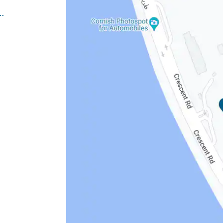
us/hotels/dxbtp-w-dubai-the-palm/