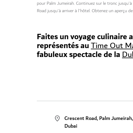
pour Palm Jumeirah. Continuez sur le tronc jusqu'à 
Road jusqu'à arriver à l'hôtel. Obtenez un aperçu de
Faites un voyage culinaire 
représentés au
Time Out Ma
fabuleux spectacle de la
Dub
Crescent Road, Palm Jumeirah
Dubai