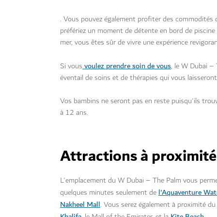
. Vous pouvez également profiter des commodités de 
préfériez un moment de détente en bord de piscine o
mer, vous êtes sûr de vivre une expérience revigora
voulez prendre soin de vous
Si vous
, le W Dubai –
éventail de soins et de thérapies qui vous laisseron
Vos bambins ne seront pas en reste puisqu'ils trouv
à 12 ans.
Attractions à proximité
L'emplacement du W Dubai – The Palm vous permet d'
l'Aquaventure Wat
quelques minutes seulement de
Nakheel Mall
. Vous serez également à proximité du 
Khalifa
Kite Beach
, le Mall of the Emirates et la
.