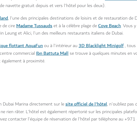
 navette gratuit depuis et vers l'hôtel pour les deux).
land
, l'une des principales destinations de loisirs et de restauration de 
Madame Tussauds
Cove Beach
e de cire
et à la célèbre plage de
. Vous y
 Leung et Alici, l'un des meilleurs restaurants italiens de Dubai.
ique flottant AquaFun
3D Blacklight Minigolf
ou à l'intérieur au
, tous
Ibn Battuta Mall
e centre commercial
se trouve à quelques minutes en vo
 également à proximité.
site officiel de l'hôtel
 Dubai Marina directement sur le
, n'oubliez pas 
ne rien râter. L'hôtel est également répertorié sur les principales plate
vez contacter l'équipe de réservation de l'hôtel par téléphone au +97