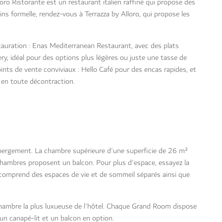
loro Ristorante est un restaurant italien raffiné qui propose des
ns formelle, rendez-vous à Terrazza by Alloro, qui propose les
auration : Enas Mediterranean Restaurant, avec des plats
ery, idéal pour des options plus légères ou juste une tasse de
ints de vente conviviaux : Hello Café pour des encas rapides, et
s en toute décontraction.
ébergement. La chambre supérieure d'une superficie de 26 m²
 chambres proposent un balcon. Pour plus d'espace, essayez la
 comprend des espaces de vie et de sommeil séparés ainsi que
chambre la plus luxueuse de l'hôtel. Chaque Grand Room dispose
n canapé-lit et un balcon en option.