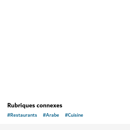
ART & CULTURE
The Courtyard
Un pôle créatif comptant une galerie, un théâtre, un
café et des boutiques
2
AVIS
Rubriques connexes
#
Restaurants
#
Arabe
#
Cuisine