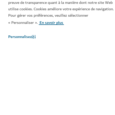
preuve de transparence quant à la manière dont notre site Web
utilise cookies. Cookies améliore votre expérience de navigation.
Informations utiles
Pour gérer vos préférences, veuillez sélectionner
« Personnaliser ».
En savoir plus
Sites connexes
Personnalisez
Conditions d'utilisation
Politique de Confidentialité
Avis en matière de cookies
Plan du site
Copyright © 2026. Ce site est géré par le Département de
l'Économie et du Tourisme de Dubai.
Dernière mise à jour du site [09/08/2026]
Ce site est protégé par reCAPTCHA et les
Politique de
confidentialité
et les
Conditions d'utilisation
s'appliquent.