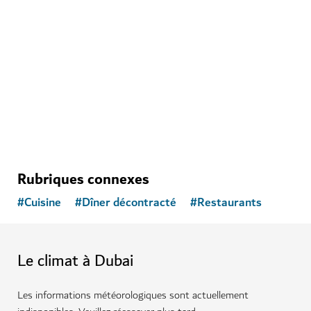
LE BIEN-ÊTRE À DUBAI
The Hundred Wellness Centre
Un espace tranquille qui favorise la santé physique,
mentale et émotionnelle
Rubriques connexes
#
Cuisine
#
Dîner décontracté
#
Restaurants
Le climat à Dubai
Les informations météorologiques sont actuellement