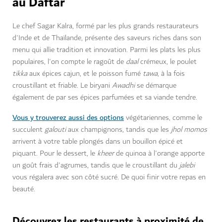
au Daftar
Le chef Sagar Kalra, formé par les plus grands restaurateurs
d'Inde et de Thaïlande, présente des saveurs riches dans son
menu qui allie tradition et innovation. Parmi les plats les plus
populaires, l'on compte le ragoût de
daal
crémeux, le poulet
tikka
aux épices cajun, et le poisson fumé
tawa
, à la fois
croustillant et friable. Le biryani
Awadhi
se démarque
également de par ses épices parfumées et sa viande tendre.
Vous y trouverez aussi des options
végétariennes, comme le
succulent
galouti
aux champignons, tandis que les
jhol
momos
arrivent à votre table plongés dans un bouillon épicé et
piquant. Pour le dessert, le
kheer
de quinoa à l'orange apporte
un goût frais d'agrumes, tandis que le croustillant du
jalebi
vous régalera avec son côté sucré. De quoi finir votre repas en
beauté.
Découvrez les restaurants à proximité de