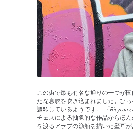
この街で最も有名な通りの一つが国
たな息吹を吹き込まれました。ひっ
謳歌しているようです。
「Bicycame
チェス
による抽象的な作品からほん
を渡るアラブの漁船を描いた壁画が