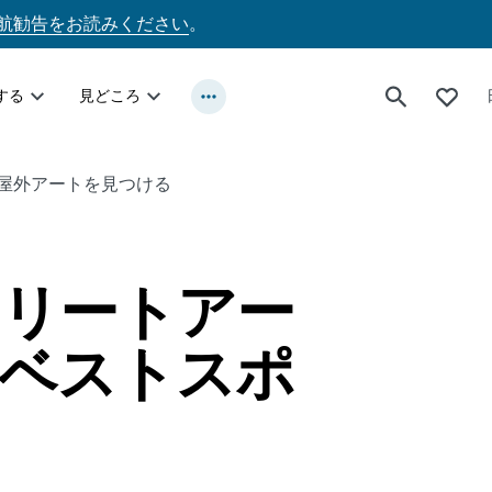
航勧告をお読みください
。
する
見どころ
屋外アートを見つける
リートアー
ベストスポ