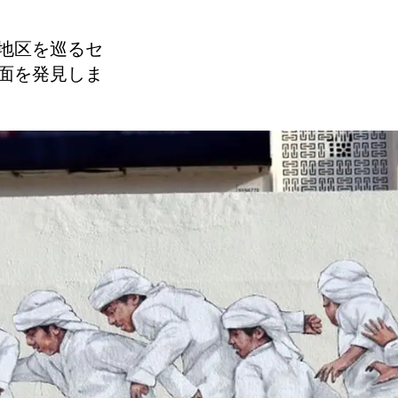
地区を巡るセ
面を発見しま