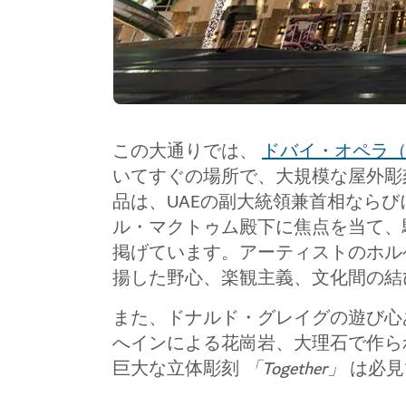
この大通りでは、
ドバイ・オペラ（Dub
いてすぐの場所で、大規模な屋外彫
品は、UAEの副大統領兼首相なら
ル・マクトゥム殿下に焦点を当て、
掲げています。アーティストのホル
揚した野心、楽観主義、文化間の結
また、ドナルド・グレイグの遊び
へインによる花崗岩、大理石で作ら
巨大な立体彫刻
「Together」
は必見