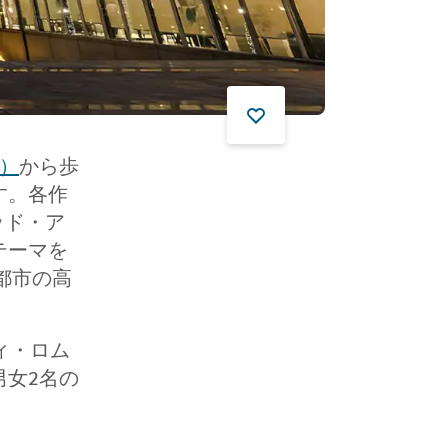
a）
から歩
す。各作
ッド・ア
テーマを
都市の高
ィ・ロム
女2名の