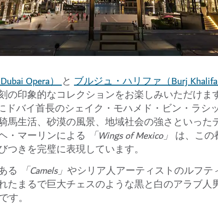
ai Opera）
と
ブルジュ・ハリファ（Burj Khalif
刻の印象的なコレクションをお楽しみいただけま
びにドバイ首長のシェイク・モハメド・ビン・ラシ
騎馬生活、砂漠の風景、地域社会の強さといった
ヘ・マーリンによる
「Wings of Mexico」
は、この
びつきを完璧に表現しています。
心ある
「Camels」
やシリア人アーティストのルフテ
れたまるで巨大チェスのような黒と白のアラブ人男
です。