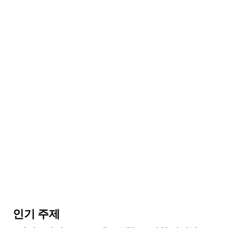
체험
두바이 디너 크루즈
두바이 최고의 보트를 타고 멋진 디너 크루즈를 즐
겨보세요
인기 주제