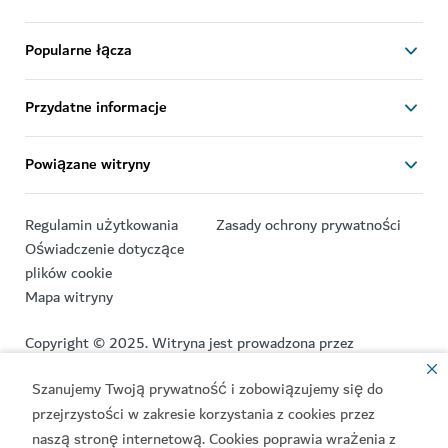
Popularne łącza
Przydatne informacje
Powiązane witryny
Regulamin użytkowania
Zasady ochrony prywatności
Oświadczenie dotyczące
plików cookie
Mapa witryny
Copyright © 2025. Witryna jest prowadzona przez
Departament Gospodarki i Turystyki.
Szanujemy Twoją prywatność i zobowiązujemy się do
Ostatnia aktualizacja witryny [06/08/2026]
przejrzystości w zakresie korzystania z cookies przez
naszą stronę internetową. Cookies poprawia wrażenia z
Ten serwis jest chroniony przez reCAPTCHA. Obowiązują