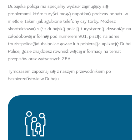
Dubajska policja ma specjalny wydział zajmujący się
problemami, które turyści mogą napotkać podczas pobytu w
mieście, takimi jak zgubione telefony czy torby. Możesz
skontaktować się z dubajską policją turystyczną, dzwoniąc na
całodobową infolinię pod numerem 901, pisząc na adres
touristpolice@dubaipolice.gov.ae lub pobierając aplikację Dubai
Police, gdzie znajdziesz również więcej informacji na temat
przepisów oraz wytycznych ZEA.
Tymczasem zapoznaj się z naszym przewodnikiem po
bezpieczeństwie w Dubaju.