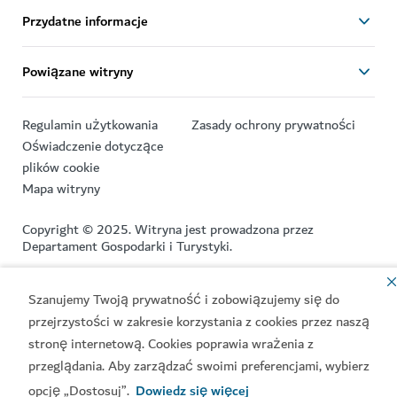
Przydatne informacje
Powiązane witryny
Regulamin użytkowania
Zasady ochrony prywatności
Oświadczenie dotyczące
plików cookie
Mapa witryny
Copyright © 2025. Witryna jest prowadzona przez
Departament Gospodarki i Turystyki.
Ostatnia aktualizacja witryny [08/08/2026]
Szanujemy Twoją prywatność i zobowiązujemy się do
Ten serwis jest chroniony przez reCAPTCHA. Obowiązują
przejrzystości w zakresie korzystania z cookies przez naszą
Polityka prywatności
i
Warunki korzystania
z usług Google.
stronę internetową. Cookies poprawia wrażenia z
przeglądania. Aby zarządzać swoimi preferencjami, wybierz
opcję „Dostosuj”.
Dowiedz się więcej