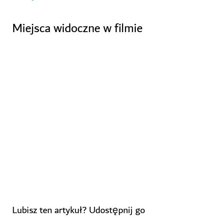
Miejsca widoczne w filmie
Przeprawa
Dubai Mall
Time Out
przez kanał
Market Dubai
łodzią abra
The View w
The Palm
Lubisz ten artykuł? Udostępnij go