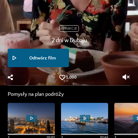
ATRAKCJE
2 dni w Dubaju
Odtwórz film
1,000
Pomysły na plan podróży
1
.
01:02
2
.
01:45
3
.