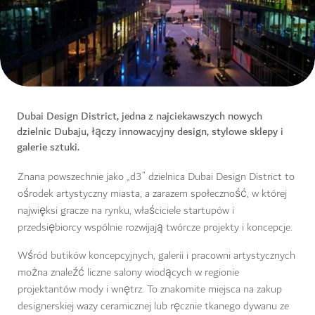
Dubai Design District, jedna z najciekawszych nowych
dzielnic Dubaju, łączy innowacyjny design, stylowe sklepy i
galerie sztuki.
Znana powszechnie jako „d3” dzielnica Dubai Design District to
ośrodek artystyczny miasta, a zarazem społeczność, w której
najwięksi gracze na rynku, właściciele startupów i
przedsiębiorcy wspólnie rozwijają twórcze projekty i koncepcje.
Wśród butików koncepcyjnych, galerii i pracowni artystycznych
można znaleźć liczne salony wiodących w regionie
projektantów mody i wnętrz. To znakomite miejsca na zakup
designerskiej wazy ceramicznej lub ręcznie tkanego dywanu ze