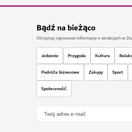
11,109
OPINIE