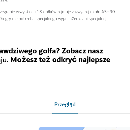
azje.
 rozegranie wszystkich 18 dołków zajmuje zazwyczaj około 45–90
Do gry nie potrzeba specjalnego wyposażenia ani specjalnej
awdziwego golfa? Zobacz nasz
. Możesz też odkryć najlepsze
ju
Przegląd