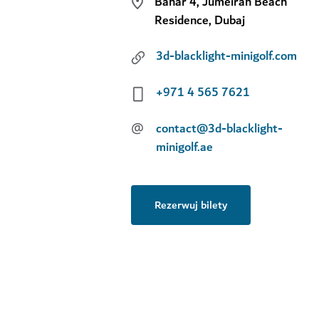
Bahar 4, Jumeirah Beach
Residence, Dubaj
3d-blacklight-minigolf.com
+971 4 565 7621
@
contact@3d-blacklight-
minigolf.ae
Rezerwuj bilety