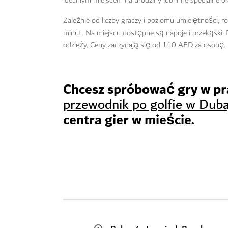
idealnym miejscem na urodziny lub inne specjalne ok
Zależnie od liczby graczy i poziomu umiejętności,
minut. Na miejscu dostępne są napoje i przekąski. 
odzieży. Ceny zaczynają się od 110 AED za osobę.
Chcesz spróbować gry w pr
przewodnik po golfie w Duba
centra gier w mieście.