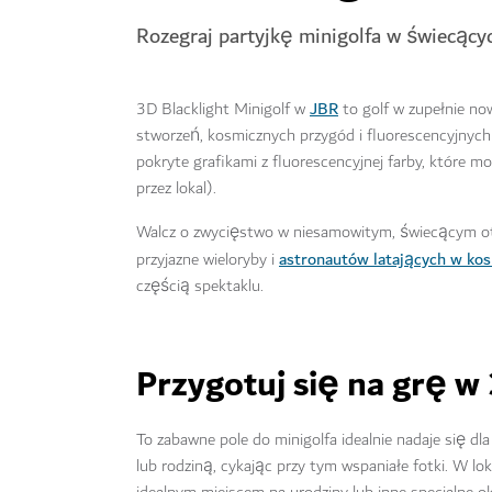
Rozegraj partyjkę minigolfa w świecąc
JBR
3D Blacklight Minigolf w
to golf w zupełnie n
stworzeń, kosmicznych przygód i fluorescencyjnych k
pokryte grafikami z fluorescencyjnej farby, które
przez lokal).
Walcz o zwycięstwo w niesamowitym, świecącym oto
astronautów latających w ko
przyjazne wieloryby i
częścią spektaklu.
Przygotuj się na grę w 
To zabawne pole do minigolfa idealnie nadaje się d
lub rodziną, cykając przy tym wspaniałe fotki. W l