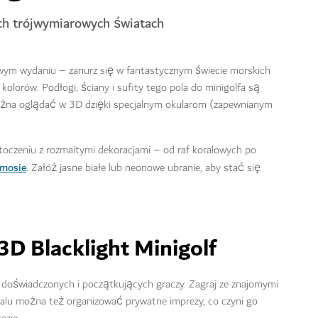
ych trójwymiarowych światach
owym wydaniu – zanurz się w fantastycznym świecie morskich
olorów. Podłogi, ściany i sufity tego pola do minigolfa są
 można oglądać w 3D dzięki specjalnym okularom (zapewnianym
czeniu z rozmaitymi dekoracjami – od raf koralowych po
smosie
. Załóż jasne białe lub neonowe ubranie, aby stać się
3D Blacklight Minigolf
la doświadczonych i początkujących graczy. Zagraj ze znajomymi
okalu można też organizować prywatne imprezy, co czyni go