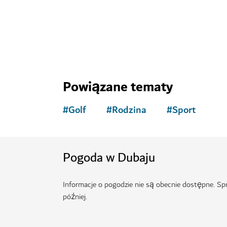
ZABYTKI I ATRAKCJE
Ski Dubai
Baw się na śniegu i zjeżdżaj na nartach w Du