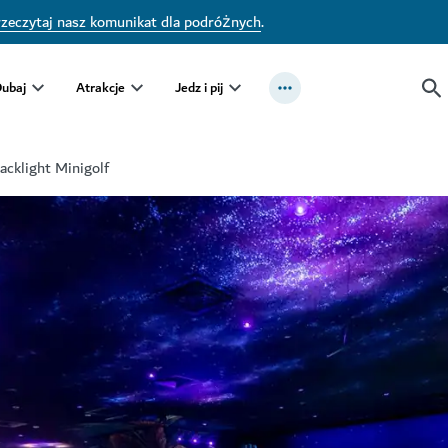
zeczytaj nasz komunikat dla podróżnych
.
Dubaj
Atrakcje
Jedz i pij
acklight Minigolf