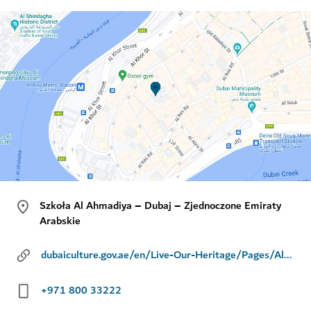
Szkoła Al Ahmadiya – Dubaj – Zjednoczone Emiraty
Arabskie
dubaiculture.gov.ae/en/Live-Our-Heritage/Pages/AlAhmadiyaSchool.aspx
+971 800 33222