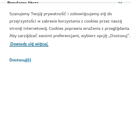
Popularne łącza
Szanujemy Twoją prywatność i zobowiązujemy się do
Przydatne informacje
przejrzystości w zakresie korzystania z cookies przez naszą
stronę internetową. Cookies poprawia wrażenia z przeglądania.
Aby zarządzać swoimi preferencjami, wybierz opcję „Dostosuj”.
Powiązane witryny
Dowiedz się więcej
Regulamin użytkowania
Zasady ochrony prywatności
Dostosuj
Oświadczenie dotyczące
plików cookie
Mapa witryny
Copyright © 2025. Witryna jest prowadzona przez
Departament Gospodarki i Turystyki.
Ostatnia aktualizacja witryny [06/08/2026]
Ten serwis jest chroniony przez reCAPTCHA. Obowiązują
Polityka prywatności
i
Warunki korzystania
z usług Google.