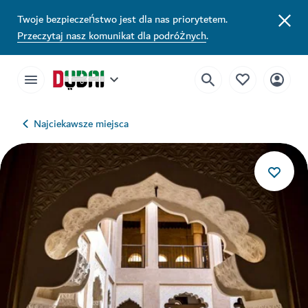
Twoje bezpieczeństwo jest dla nas priorytetem.
Przeczytaj nasz komunikat dla podróżnych
.
Najciekawsze miejsca